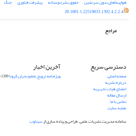
هواپیماهای بدون سرنشین
حقوق بشردوستانه
پیشرفت فناوری
جنگ
20.1001.1.22519033.1392.4.2.2.4
مراجع
دسترسی سریع
آخرین اخبار
صفحه اصلی
ویژه‌نامه ترویج علم و بحران کرونا
1399-04-01
درباره نشریه
اعضای هیات تحریریه
ارسال مقاله
تماس با ما
نقشه سایت
سامانه مدیریت نشریات علمی.
طراحی و پیاده سازی از
سیناوب