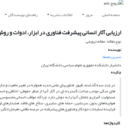
صفحه اصلی
مرور
اطلاعات نشریه
راهنمای نویسندگان
ارزیابی آثار انسانی پیشرفت فناوری در ابزار، ادوات و ر
نوع مقاله : مقاله ترویجی
نویسنده
نسرین مصفا
دانشیار دانشکده حقوق و علوم سیاسی دانشگاه تهران
چکیده
در چند سده گذشته، ظهور فناوریهای علمی جدید همواره در تغییر ماهیت و نتایج
های جنگی موجب مباحث گسترده ای در آثار آنها از منظر حقوقی؛ اخلاقی و انس
مسئولیت آمران و عاملان آنها را به دوش دارد چرا که عواقب انسانی محسوسی دا
هواپیماهای بدون سرنشین ،حمله های سایبری، سلاح های فاقد هشدارهای اولیه
فزاینده تسلیحات خودکار و فناوری های پیشرفته در عرصه نظامی «هیجان انگیز
کلیدواژه‌ها