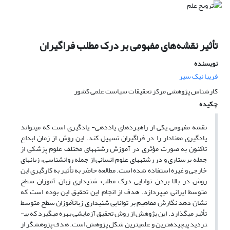
تأثیر نقشه‌های مفهومی بر درک مطلب فراگیران
نویسنده
فریبا نیک سیر
کارشناس پژوهشی مرکز تحقیقات سیاست علمی کشور
چکیده
نقشه مفهومی یکی از راهبردهای یاددهی- یادگیری است که می­تواند
یادگیری معنادار را در فراگیران تسهیل کند. این روش از زمان ابداع
تاکنون به صورت مؤثری در آموزش رشته­های مختلف علوم پزشکی از
جمله پرستاری و در رشته­های علوم انسانی از جمله روان­شناسی، زبان­های
خارجی و غیره استفاده شده است. مطالعه حاضر به تأثیر به کارگیری این
روش در بالا بردن توانایی درک مطلب شنیداری زبان آموزان سطح
متوسط ایرانی می­پردازد. هدف از انجام این تحقیق این بوده است که
نشان دهد نگارش مفاهیم بر توانایی شنیداری زبان­آموزان سطح متوسط
تأثیر می­گذارد. این پژوهش از روش تحقیق آزمایشی بهره می­گیرد که بی­
تردید پیچیده­ترین و علمی­ترین شکل پژوهش است. هدف پژوهشگر از