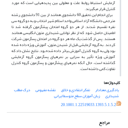
آزمایش استنباط روابط علت و معلولی بین پدیده­هایی است که مورد
کنترل قرار می­گیرند.
برای انجام این تحقیق 60 دانشجوی همانند از بین 91 دانشجوی رشته
مترجمی دانشگاه آزاد اسلامی واحد اسلام شهر انتخاب و به دو گروه سی
نفره تقسیم شدند. از هر دو گروه امتحان پیش­آزمون گرفته شد تا
اطمینان حاصل شود که از نظر توانایی شنیداری متون انگلیسی همانند
هستند. پس از گذشت یک ماه هر دو گروه در امتحان پس­آزمون شرکت
کردند. به گروه آزمایشی قبل از شنیدن متون، آموزش ویژه داده شده
بود ولی به گروه کنترل آموزش بی­اثر داده شده بود. نتایج نشان داد که
آموزش ویژه تأثیر به سزایی بر نمره­های پس­آزمون گروه آزمایشی
گذاشته است، حال آنکه نمره­های پیش­آزمون و پس­آزمون گروه کنترل
تفاوت کمی داشته است.
کلیدواژه‌ها
یادگیری معنا‌دار
تفکر انتقادی و خلاق
نقشه مفهومی
درک مطلب
شنیداری
زبان آموزان سطح متوسط ایرانی
20.1001.1.22519033.1393.5.1.5.2
مراجع