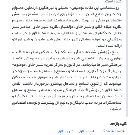
شده است.
روش­شناسی این مقاله توصیفی- تحلیلی با بهره­گیری ازتحلیل محتوای
جدیدترین منابع لاتین است، مؤلفه­های این نوشتار مشتمل بر نقش
اقتصاد فرهنگی در پویش شهرها، پیشینه نظریه طبقه خلاق، مفهوم
نظریه طبقه خلاق و شهر خلاق، مؤلفه­های نظریه شهر خلاق، عناصر شهر
خلاق، دیدگاه­های منتقدان و مخالفان نظریه طبقه خلاق و در نهایت
ویژگی­های دو نمونه عملیاتی شهر خلاق یعنی شهر ملبورن و شهر تورنتو
ارائه شده است.
نتایج پژوهش نشان­دهنده آن است که جذب نخبگان منجر به خلاقیت،
نوآوری و جهش اقتصادی شهر­ها می­شود، و این امر به پویش اقتصاد
فرهنگی شهرها می­انجامد. در کانون و تمرکز نظریه شهر خلاق، موضوع­
هایی از قبیل؛ فناوری، استعداد و تسامح و تساهل است، چنانچه در
جهان به شدت رقابتی امروز، آن دسته از شهرها موفق به جذب نخبگان
می­شوند که از تنوع، تسامح و تساهل بیشتری برخوردار باشند. نقش
طبقه خلاق در پویش اقتصاد فرهنگی مربوط به متغیر تسامح و تساهل
است؛ به این معنا که شهرها با ترویج فرهنگی باز، چند ملیتی، تکثرگرا و
تسامح­گرا قادر به جذب نخبگان و به تبع آن پیشرفت و توسعه اقتصادی
می­شوند.
کلیدواژه‌ها
اقتصاد فرهنگی
طبقه خلاق
شهر خلاق