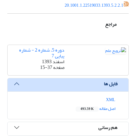
20.1001.1.22519033.1393.5.2.2.1
مراجع
دوره 5، شماره 2 - شماره
پیاپی 7
اسفند 1393
صفحه
15-37
فایل ها
XML
اصل مقاله
493.59 K
هم رسانی