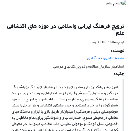
ترویج فرهنگ ایرانی واسلامی در موزه های اکتشافی
علم
نوع مقاله : مقاله ترویجی
نویسنده
ملیحه صابری نجف آبادی
استادیار سازمان مطالعه و تدوین کتابهای درسی
چکیده
امروزه بهره­گیری از رسانه­های جدید در محیط­های یادگیری اشتیاق­
برانگیز و محتوای آموزشی فراتر از ساختارهای موجود برای عرضه
مفاهیم فرهنگی ضروری به نظر می­رسد. مخاطب امروز پیام­های مسقیم و
شعارگونه را بر خود نمی­تابد و خود مشتاق اکتشاف و بازآفرینی است.
موضوع­های دینی و فرهنگی را می­توان از طریق بازی با ابزار و دستگاه­های
تعاملی در محیطی متنوع، چندرسانه­ای و شوق­انگیز برای تمام مخاطبان به
خصوص نسل کودک و نوجوان نمایش داد. مخاطب می­تواند در محیطی
که این دستگاه­ها در آن با فضا­سازی زیبا و هیجان­آور تعبیه شده وارد