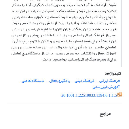
شود، آزادانه به آنها دست بزند و بدون کمک دیگران آنها را به کار
اندازد و نتیجه تعامل خود را مشاهده کند. همچنین می­تواند در این محیط
با انواع پوشاک و اغذیه­ای مواجه شود که مطابق با ذوق و سلیقه ایرانی و
مذهبی انتخاب شده­اند و آنها را مورد آزمایش و تجربه شخصی خود
قرار دهد. شاید از این رهگذر بتوان آنان را به آفرینش تصویر درست و
عینی از فرهنگ ایرانی اسلامی سوق داد. اعتقاد بر پویایی و تازه بودن
این فرهنگ برای همه اعصار، ما را به روبه­رو شدن با تنوع، پیچیدگی و
تقاضای متغییر در یادگیری فرا می­خواند. در این مقاله ضمن بررسی
آموزش فعال و اکتشافی به معرفی مصور برخی از دستگاه­های تعاملی
برای ترویج فرهنگ ایرانی اسلامی خو اهیم پرداخت.
کلیدواژه‌ها
فرهنگ ایرانی
فرهنگ دینی
یادگیری فعال
دستگاه تعاملی
آموزش غیررسمی
20.1001.1.22519033.1394.6.1.1.5
مراجع