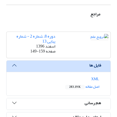
مراجع
دوره 8، شماره 2 - شماره
پیاپی 13
اسفند 1396
صفحه
149-159
فایل ها
XML
اصل مقاله
283.19 K
هم رسانی
ارجاع به این مقاله