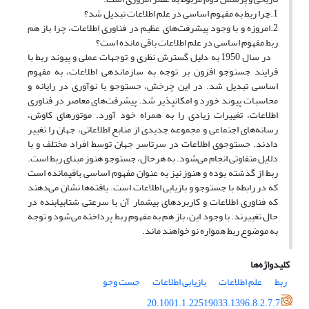
1.چرا ربط به مفهوم اساسی در علم اطلاعات تبدیل شد؟
2.امروزه و با وجود پیشرفت‌های عظیم در فناوری اطلاعات، چرا باز هم
ربط مفهوم اساسی در علم اطلاعات باقی مانده است؟
در سال 1950 به دلیل گسترش نظری و توجهات عملی و پیوند ربط با
فرایند جست­وجو افزون بر توجه به سازماندهی اطلاعات، به مفهوم
اساسی تبدیل شد. در این چرخش، جست­وجو با نوآوری در رایانه و
محاسبات پیوند خورد و امکان­پذیر شد. پیشرفت‌های معاصر در فناوری
اطلاعات، تغییرات زیادی را به همراه خود آورد. موتورهای کاوش،
رسانه‌های اجتماعی و مجموعه جدیدی از منابع اطلاعاتی، جهان را تغییر
دادند. جست­وجوی اطلاعات در سرتاسر جهان توسط افراد مختلف و با
دلایل متفاوتی انجام می‌شود. به هرحال، جست­وجو هنوز مبنای ربط است.
ربط از گذشته بوده و هنوز نیز به عنوان مفهوم اساسی باقی­مانده است
که در رابطه با جست­وجو و بازیابی اطلاعات است. یافته‌ها نشان می‌دهند
که فناوری اطلاعات و کاربردهای بیشمار آن با سرعتی شتاب­یابنده در
حال تغییرند. با وجود این، باز هم به مفهوم ربط پرداخته می‌شود و توجه
به موضوع ربط همواره نو خواهند ماند.
کلیدواژه‌ها
ربط
علم اطلاعات
بازیابی اطلاعات
جست وجو
20.1001.1.22519033.1396.8.2.7.7