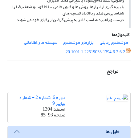
و فنونی استفاده م یشود؟ پاسخ می دهد. مدیران
با بهره گیری از ابزارها، روش ها و فنون خاص ، نقاط قوت و ضعف رقبا را
شناسایی می کنند و با اتخاذ تصمیم های
درست و راهبرد مناسب قادر به پیشی گرفتن از رقبای خود می شوند.
کلیدواژه‌ها
هوشمندی رقابتی
ابزارهای هوشمندی
سیستم های اطلاعاتی
20.1001.1.22519033.1394.6.2.6.2
مراجع
دوره 6، شماره 2 - شماره
پیاپی 9
اسفند 1394
صفحه
85-93
فایل ها