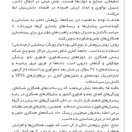
تحقیقاتی، صنایع و دولت‌ها هستند، نقش مهمی در انتقال دانش،
تسهیل نوآوری و ایجاد ارزش افزوده در اقتصاد دانش‌بنیان ایفا
می‌کنند.
هدف:با توجه به اهمیت این شبکه‌ها، پژوهش حاضر به شناسایی و
گونه‌شناسی پیشران‌ها و ریسک‌های پایداری آن‌ها می‌پردازد تا
سیاست‌گذاران و مدیران بتوانند راهبردهای مؤثرتری برای بهینه‌سازی
همکاری‌های علمی و فناورانه تدوین کنند.
روش: روش پژوهش از نوع کمّی بوده و از رویکرد پیمایشی (زمینه یابی)
استفاده شده است. جامعه آماری شامل مدیران مراکز عضو پنج شبکه
رسمی همکاری در حوزه‌های زیست‌فناوری، فناوری نانو، پزشکی
مولکولی و گیاهان دارویی است. داده‌ها از طریق مرور پیشینه و
پرسشنامه‌ای با ۲۷ سؤال در شش بعد جمع‌آوری و با استفاده از آزمون
ناپارامتریک دوجمله‌ای و تحلیل‌های آماری در نرم‌افزارهای SPSS و
اکسل بررسی شده‌اند.
یافته ها: یافته‌ها نشان می‌دهند که زیرساخت‌های همکاری شبکه‌ای،
ویژگی‌های فضای علم و فناوری کشور و سازوکارهای همکاری در زمره
پیشران‌های ضعیف قرار دارند، در حالی که ویژگی‌های مدیریتی در گروه
پیشران‌های قوی دسته‌بندی شده‌اند. همچنین، رفتارهای فرصت‌طلبانه
برخی اعضا به‌عنوان مهم‌ترین ریسک حاد شبکه‌های همکاری علمی و
فناورانه در ایران شناسایی شده است.
نتایج: نتایج پژوهش حاکی از آن است که تقویت همکاری‌ها و افزایش
هم‌افزایی میان اعضای شبکه می‌تواند به پایداری آن‌ها کمک کند.