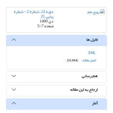
دوره 12، شماره 2 - شماره
پیاپی 21
دی 1400
صفحه
5-7
فایل ها
XML
اصل مقاله
215.94 K
هم رسانی
ارجاع به این مقاله
آمار