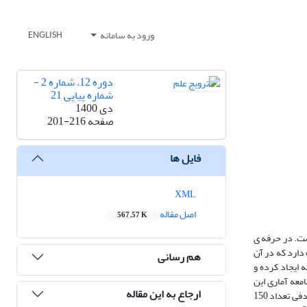
ورود به سامانه
ENGLISH
دوره 12، شماره 2 -
شماره پیاپی 21
دی 1400
صفحه
201-216
فایل ها
XML
اصل مقاله
567.57 K
ست. در حرفه ی
دارد که در آن
هم رسانی
ه ایجاد کرده و
معه آماری این
ارجاع به این مقاله
پژوهش کلیه ی حسابداران و حسابرسان اداره امور اقتصاد و دارایی شهر اراک و وزارت اقتصاد و دارایی شهر تهران می باشد که از میان آنها به روش نمونه گیری غیر تصادفی تعداد 150