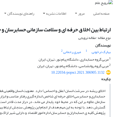
صفحه اصلی
مرور
اطلاعات نشریه
راهنمای نویسندگان
ارتباط بین اخلا ق حرفه ای و سلامت سازمانی حسابرسان و 
نوع مقاله : مقاله ترویجی
نویسندگان
2
1
بهارک ترخونی
مهری رحمانی
1
مربی گروه حسابداری، دانشگاه پیام نور، تهران، ایران
2
مربی گروه روانشناسی، دانشگاه پیام نور، تهران، ایران
10.22034/popsci.2021.306905.1132
چکیده
اخلاق ریشه در سرشت انسان (عقل و احساس) دارد. معنویت انسان واقعیتی فطری و
حسابداری و حسابرسی اخلاق حرفه ای شاخص اندازه گیری رفتار مناسب و ابزار
سازمان علاوه بر این که در محیط خود پایدار می ماند، در دراز مدت قادر است ب
گسترش دهد. با توجه به این مهم هدف از انجام این پژوهش سنجش ارتباط بین 