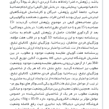
باشد. پژوهش حاضر ازلحاظ هدف کاربردی، ازنظر شیوة گردآوری
داده­ها توصیفی- پیمایشی بود. در بخش اول (کیفی) برای انجام مصاحبة
میدانی، جامعة آماری پژوهش، خبرگان و کارشناسان فروشگاه­های
اینترنتی شهر تهران بودند که این افراد، به‌صورت هدفمند و گلوله­برفی
برای مصاحبه‌های کیفی در موضوع پژوهش انتخاب گردیدند (15
مصاحبه با 15 نفر و تا حد اشباع نظری ادامه یافت). در بخش دوم (کمی)
بعد از گردآوری اطلاعات حاصل از پژوهش کیفی، اقدام به ساخت
پرسشنامه نموده و این پرسشنامه (32 گویه و در قالب هفت مؤلفه­،
ویژگی­های فردی مخاطبان، زیرساخت­ها، ویژگی­های تبلیغ، کانال­های تبلیغ،
سرانه استفاده از نت، شناخت و اعتبار برند و ایجاد ارزش به مشتری) و
پرسشنامه هفت گویه­ای مقایسه وضعیت موجود و مطلوب، در بین
مشتریان فروشگاه اینترنتی دیجی کالا به‌صورت آنلاین توزیع گردید
(384 نفر). از آزمون تی زوجی به‌منظور مقایسه وضعیت موجود و وضعیت
مطلوب نیز استفاده گردید. نتایج نشان داد که هر یک از شاخص­های
ویژگی­های تبلیغ، زیرساخت­ها، ویژگی­های فردی مخاطبان، کانال­های تبلیغ،
شناخت و اعتبار برند، سرانه استفاده از نت و ایجاد ارزش به مشتری به
ترتیب از عوامل مدل تبلیغات الکترونیکی کسب‌وکارهای نوظهور می­
باشد. همچنین تفاوت معنی­داری بین میانگین وضعیت موجود و میانگین
وضعیت مطلوب در هر یک از شاخص­های شناسایی‌شده در خصوص
عوامل مؤثر بر تبلیغات الکترونیکی وجود دارد (05/0 ≥ Sig)؛ بنابراین
فروشگاه اینترنتی دیجی­کالا باید تدابیری جهت رفع فاصله وضعیت
موجود و مطلوب عوامل مؤثر بر تبلیغات الکترونیکی خود اتخاذ نماید.