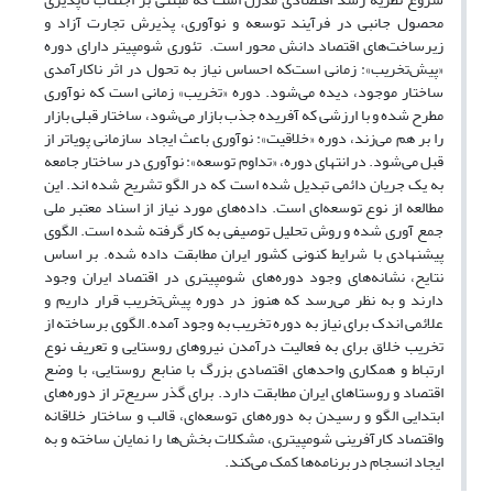
محصول جانبی در فرآیند توسعه و نوآوری، پذیرش تجارت آزاد و
زیرساخت‌های اقتصاد دانش محور است. تئوری شومپیتر دارای دوره
«پیش‌تخریب»: زمانی است‌که احساس نیاز به تحول در اثر ناکارآمدی
ساختار موجود، دیده می‌شود. دوره «تخریب» زمانی است که نوآوری
مطرح شده و با ارزشی که آفریده جذب بازار می‌شود، ساختار قبلی بازار
را بر هم می‌زند، دوره «خلاقیت»: نوآوری باعث ایجاد سازمانی پویاتر از
قبل می‌شود. در انتهای دوره، «تداوم توسعه»: نوآوری در ساختار جامعه
به یک جریان دائمی تبدیل شده است که در الگو تشریح شده اند. این
مطالعه از نوع توسعه‌ای است. داده‌های مورد نیاز از اسناد معتبر ملی
جمع آوری شده و روش تحلیل توصیفی به کار گرفته شده است. الگوی
پیشنهادی با شرایط کنونی کشور ایران مطابقت داده شده. بر اساس
نتایح، نشانه‌های وجود دوره‌های شومپیتری در اقتصاد ایران وجود
دارند و به نظر می‌رسد که هنوز در دوره پیش‌تخریب قرار داریم و
علائمی اندک برای نیاز به دوره تخریب به وجود آمده. الگوی برساخته از
تخریب خلاق برای به فعالیت درآمدن نیروهای روستایی و تعریف نوع
ارتباط و همکاری واحدهای اقتصادی بزرگ با منابع روستایی، با وضع
اقتصاد و روستاهای ایران مطابقت دارد. برای گذر سریع‌تر از دوره‌های
ابتدایی الگو و رسیدن به دوره‌های توسعه‌ای، قالب و ساختار خلاقانه
واقتصاد کارآفرینی شومپیتری، مشکلات بخش‌ها را نمایان ساخته و به
ایجاد انسجام در برنامه‌ها کمک می‌کند.