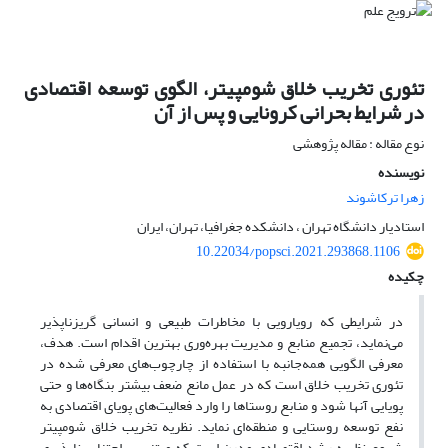
تئوری تخریب خلاق شومپیتر، الگوی توسعه اقتصادی
در شرایط بحرانی کرونایی و پس از آن
نوع مقاله : مقاله پژوهشی
نویسنده
زهرا ترکاشوند
استادیار دانشگاه تهران ، دانشکده جغرافیا، تهران، ایران
10.22034/popsci.2021.293868.1106
چکیده
در شرایطی که رویارویی با مخاطرات طبیعی و انسانی گریزناپذیر
می‌نماید، تجمیع منابع و مدیریت بهره‌وری بهترین اقدام است. هدف،
معرفی الگویی همه‌جانبه با استفاده از چارچوب‌های معرفی شده در
تئوری تخریب خلاق است که در عمل مانع ضعف بیشتر بنگاه‌ها و حتی
پویایی آنها شود و منابع روستاها را وارد فعالیت‌های پویای اقتصادی به
نفع توسعه روستایی و منطقه‌ای نماید. نظریه تخریب خلاق شومپیتر
شروع نظریه رشد اقتصادی مدرن است که مبتنی بر اجتناب ناپذیری