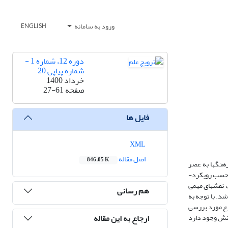
ورود به سامانه
ENGLISH
دوره 12، شماره 1 -
شماره پیاپی 20
خرداد 1400
صفحه
27-61
فایل ها
XML
اصل مقاله
846.05 K
هنگ‏ها به عصر
پسامدرن دستخوش تغییر و تحولات بسیاری شده است؛ چرا که توسعه علمی در بستری از توسعه اجتماعی، اقتصادی، فرهنگی و سیاسی صورت می­گیرد که الگوی آن بر حسب رویکرد­
 نقش‏های مهمی
هم رسانی
شد. با توجه به
وع مورد بررسی
ارجاع به این مقاله
انش وجود دارد