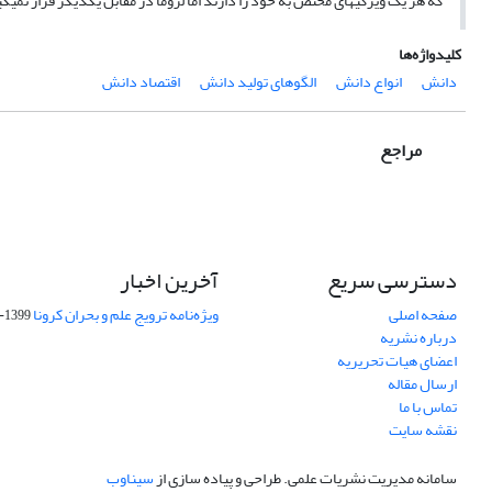
که هر یک ویژگی­های مختص به خود را دارند اما لزوما در مقابل یکدیگر قرار نمی­گ
کلیدواژه‌ها
دانش
انواع دانش
الگوهای تولید دانش
اقتصاد دانش
مراجع
دسترسی سریع
آخرین اخبار
صفحه اصلی
ویژه‌نامه ترویج علم و بحران کرونا
1399-04-01
درباره نشریه
اعضای هیات تحریریه
ارسال مقاله
تماس با ما
نقشه سایت
سامانه مدیریت نشریات علمی.
طراحی و پیاده سازی از
سیناوب