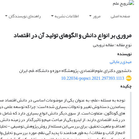
صفحه اصلی
مرور
اطلاعات نشریه
راهنمای نویسندگان
مروری بر انواع دانش و الگوهای تولید آن در اقتصاد
نوع مقاله : مقاله ترویجی
نویسنده
مهدی رعایائی
دانشجوی دکترای علوم اقتصادی، پژوهشگاه حوزه و دانشگاه، قم، ایران
10.22034/popsci.2021.297393.1113
چکیده
توجه به مسئله «علم» به عنوان یکی از موضوعات اساسی در دانش اقتصاد مسئ
های گوناگون، متفاوت است. از سوی دیگر دانش انواع بسیاری دارد که شامل دام
در رشد اقتصادی دارند. از اینرو یکی از مباحث مهم و تاثیرگذار در زمینه دانش 
اهداف و ماهیت تحقیق، برای بررسی این مسئله از روش پژوهش توصیفی - تحلیل
(اعم از کتاب و مقالات)، به طور هدفمند تا پدیدآیی نظم، مورد بررسی و تحلی