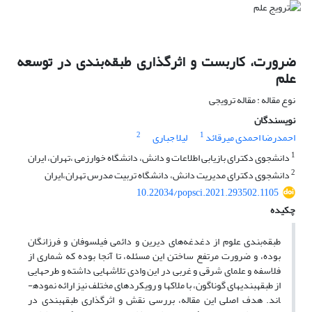
ضرورت، کاربست و اثرگذاری طبقه‌بندی در توسعه
علم
نوع مقاله : مقاله ترویجی
نویسندگان
2
1
احمدرضا احمدی میرقائد
لیلا جباری
1
دانشجوی دکترای بازیابی اطلاعات و دانش، دانشگاه خوارزمی ،تهران، ایران
2
دانشجوی دکترای مدیریت دانش، دانشگاه تربیت مدرس تهران،ایران
10.22034/popsci.2021.293502.1105
چکیده
طبقه‌بندی علوم از دغدغه‌های دیرین و دائمی فیلسوفان و فرزانگان
بوده، و ضرورت مرتفع ساختن این مسئله، تا آنجا بوده که شماری از
فلاسفه و علمای شرقی و غربی در این وادی تلاش­هایی داشته و طرح­هایی
از طبقه­بندی­های گوناگون، با ملاکها و رویکردهای مختلف نیز ارائه نموده­
اند. هدف اصلی این مقاله، بررسی نقش و اثرگذاری طبقه­بندی در