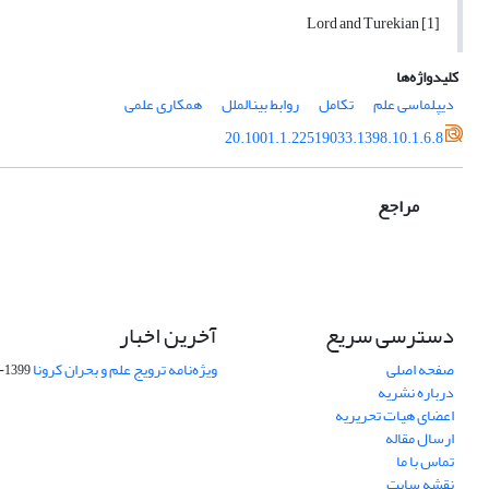
[1] Lord and Turekian
کلیدواژه‌ها
دیپلماسی علم
تکامل
روابط بینالملل
همکاری علمی
20.1001.1.22519033.1398.10.1.6.8
مراجع
دسترسی سریع
آخرین اخبار
صفحه اصلی
ویژه‌نامه ترویج علم و بحران کرونا
1399-04-01
درباره نشریه
اعضای هیات تحریریه
ارسال مقاله
تماس با ما
نقشه سایت