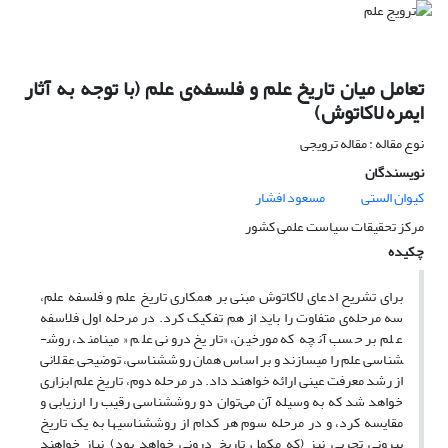
تعامل میان تاریخ علم و فلسفه‌ی علم (با توجه به آثار
ایمره لاکاتوش)
نوع مقاله : مقاله ترویجی
نویسندگان
کیوان الستی
مسعود افشار
مرکز تحقیقات سیاست علمی کشور
چکیده
برای تشریح ادعای لاکاتوش مبنی بر همکاری تاریخ علم و فلسفه علم،
سه مرحله‌ی متفاوت را باید از هم تفکیک کرد. در مرحله اول فلاسفه
علم بر حسب آنچه که مورخین، «تاریخ درونی علم« می­نامند، روش­
شناسی علم را می­سازند و بر اساس همان روش­شناسی، توضیحی عقلانی
از رشد معرفت عینی ارائه خواهند داد. در مرحله دوم، تاریخ علم ابزاری
خواهد شد که به وسیله‌ آن می‌توان دو روش­شناسی رقیب را ارزیابی و
مقایسه کرد، و در مرحله سوم هر کدام از روش­شناسی­ها به یک تاریخ
بیرونی تجربی نیز (که مکمل تاریخ درونی خواهد بود) نیاز خواهند