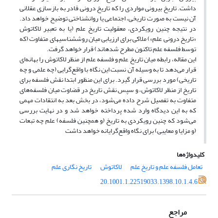
داشت. تاریخ بیرونی مواردی را که تاریخ درونی قادر به بازسازی عقلانی
آن نیست به صورت تاریخی، اجتماعی یا روان­شناختی توضیح خواهد داد.
در نتیجه چنین رویکردی، معقولیت تاریخ علم (یا به تعبیر لاکاتوش
«تاریخ درونی علم») ملاکی برای ارزیابی میان روش­شناسی­های متفاوت (که
توسط فلسفه علم تاکنون مطرح شده­اند) قرار خواهد گرفت.
این مقاله، رابطه‌ میان تاریخ علم و فلسفه‌ علم از منظر لاکاتوش را بهانه‌ای
قرار می‌دهد تا به وسیله‌ آن نسبت این نگاه با واقع‌گرایی (چه علمی و چه
تاریخی) مورد بررسی قرار گیرد. برای این منظور ابتدا نقش فلسفه برای
تاریخ از منظر لاکاتوش، و سپس نقش تاریخ در قضاوت میان فلسفه‌های
متفاوت به تفصیل شرح داده می‌شود، در بخش بعد به انتقادات مهمی
که به این دیدگاه وارد شده پرداخته خواهد شد و در نهایت بررسی
می‌شود که چنین رویکردی به تاریخ (و همچنین فلسفه) علم چه تبعات
(و مزایا و معایبی) برای نگاه واقع‌گرایانه خواهد داشت
کلیدواژه‌ها
تعامل فلسفه علم و تاریخ علم
لاکاتوش
تاریخ نگاری علم
20.1001.1.22519033.1398.10.1.4.6
مراجع