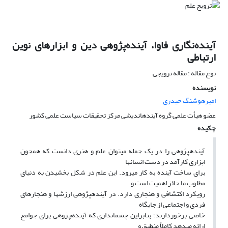
آینده‌نگاری فاوا، آینده‌پژوهی دین و ابزارهای نوین
ارتباطی
نوع مقاله : مقاله ترویجی
نویسنده
امیرهوشنگ حیدری
عضو هیأت علمی گروه آیندهاندیشی مرکز تحقیقات سیاست علمی کشور
چکیده
آیندهپژوهی را در یک جمله میتوان علم و هنری دانست که همچون
ابزاری کارآمد در دست انسانها
برای ساخت آینده به کار میرود. این علم در شکل بخشیدن به دنیای
مطلوب ما حائز اهمیت است و
رویکرد اکتشافی و هنجاری دارد. در آیندهپژوهی ارزشها و هنجارهای
فردی و اجتماعی از جایگاه
خاصی برخوردارند؛ بنابراین چشماندازی که آیندهپژوهی برای جوامع
ارائه میدهد کاملاً منطبق و