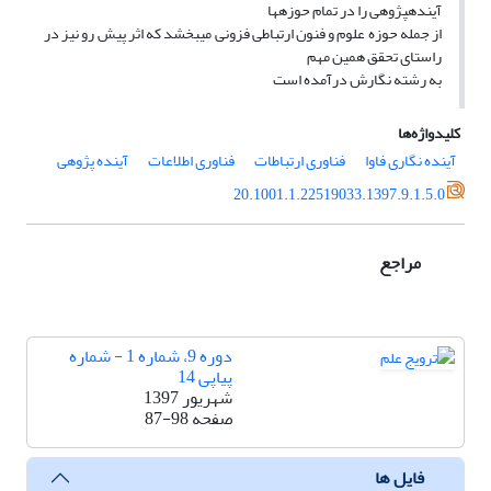
آیندهپژوهی را در تمام حوزهها
از جمله حوزه علوم و فنون ارتباطی فزونی میبخشد که اثر پیش رو نیز در
راستای تحقق همین مهم
به رشته نگارش درآمده است
کلیدواژه‌ها
آینده نگاری فاوا
فناوری ارتباطات
فناوری اطلاعات
آینده پژوهی
20.1001.1.22519033.1397.9.1.5.0
مراجع
دوره 9، شماره 1 - شماره
پیاپی 14
شهریور 1397
صفحه
87-98
فایل ها