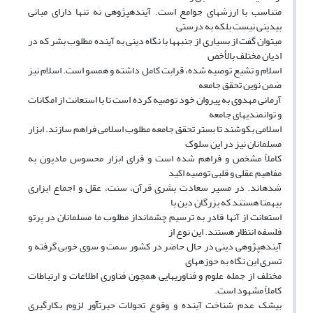
متناسب با ارزشهای جوامع است. آیندهپژوهی نه تنها دارای مبانی
بیدینی نیست بلکه به درستی
میتوان گفت از بسیاری از جنبهها با نگاه دینی به آینده مطلوب بشر که در
ادیان مختلف بالأخص
اسلام و تشیع توصیه شده، قرابت کامل داشته و همسو است. اسلام نیز
ضمن نوین تحقق جامعه
آرمانی مهدوی به پیروان خود توصیه کرده است تا با استعانت از امکانات
و توانمندیهای جامعه
اسلامی بکوشند تا بستر تحقق جامعه مطلوب اسلامی فراهم سازند. ابزار
مسلمانان نیز در این سلوک
کاملاً مشخص و فراهم شده است و فرای ابزار محسوس مادیون به
مفاهیم عقلی و قلبی توصیه اکید
شدهاند. در مسیر سعادت بشری قرآن، سنت، عقل و اجماع ابزاری
بیهمتا هستند که بزرگان دین با
استعانت از آنها قادر به ترسیم چشمانداز مطلوب ما مسلمانان در پرتو
فلسفه انتظار هستند. این نوع از
آیندهپژوهی دینی در حال حاضر در کشور سمت و سوی خوبی گرفته و
تسری این نگاه به حوزههای
مختلف از جمله علوم و فناوریهایی همچون فناوری اطلاعات و ارتباطات
کاملاً مشهود است.
بیشک عدم شناخت آینده و وقوع تحولات حیرتآور لزوم بکارگیری