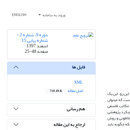
ورود به سامانه
ENGLISH
دوره 9، شماره 2 -
شماره پیاپی 15
اسفند 1397
صفحه
25-48
فایل ها
XML
اصل مقاله
710.49 K
ین رو، این یک
ست که می­توان
ه مکاتب فلسفی
هم رسانی
رویکرد پژوهشی
فلاطونی و روش
ارجاع به این مقاله
که چگونه باید