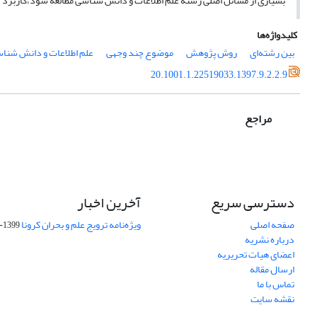
بسیاری از مسائل اصلی رشته علم اطلاعات و دانش شناسی مطالعه شود،کاربرد د
کلیدواژه‌ها
بین رشته‌ای
روش پژوهش
موضوع چند وجهی
علم اطلاعات و دانش شنا
20.1001.1.22519033.1397.9.2.2.9
مراجع
دسترسی سریع
آخرین اخبار
صفحه اصلی
ویژه‌نامه ترویج علم و بحران کرونا
1399-04-01
درباره نشریه
اعضای هیات تحریریه
ارسال مقاله
تماس با ما
نقشه سایت